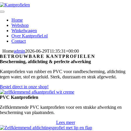
Skip
to
Toggle
content
Navigation
Home
Webshop
Winkelwagen
Over Kantprofiel.nl
Contact
Home
admin
2026-06-29T11:35:31+00:00
BETROUWBARE KANTPROFIELEN
Bescherming, afdichting & perfecte afwerking
Kantprofielen van rubber en PVC voor randbescherming, afdichting
tegen water, stof en geluid. Sterk, duurzaam en strak afgewerkt.
Bestel direct in onze shop!
PVC Kantprofielen
Zelfklemmende PVC kantprofielen voor een strakke afwerking en
bescherming van plaatranden.
Lees meer